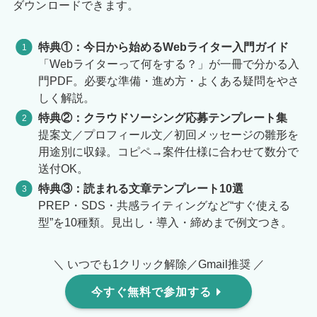
ダウンロードできます。
特典①：今日から始めるWebライター入門ガイド
「Webライターって何をする？」が一冊で分かる入
門PDF。必要な準備・進め方・よくある疑問をやさ
しく解説。
特典②：クラウドソーシング応募テンプレート集
提案文／プロフィール文／初回メッセージの雛形を
用途別に収録。コピペ→案件仕様に合わせて数分で
送付OK。
特典③：読まれる文章テンプレート10選
PREP・SDS・共感ライティングなど“すぐ使える
型”を10種類。見出し・導入・締めまで例文つき。
＼ いつでも1クリック解除／Gmail推奨 ／
今すぐ無料で参加する