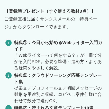
【登録時プレゼント（すぐ使える教材3点）】
ご登録直後に届くサンクスメールの「特典ペー
ジ」からダウンロードできます。
特典①：今日から始めるWebライター入門ガ
イド
「Webライターって何をする？」が一冊で分
かる入門PDF。必要な準備・進め方・よくあ
る疑問をやさしく解説。
特典②：クラウドソーシング応募テンプレー
ト集
提案文／プロフィール文／初回メッセージの
雛形を用途別に収録。コピペ→案件仕様に合
わせて数分で送付OK。
特典③：読まれる文章テンプレート10選