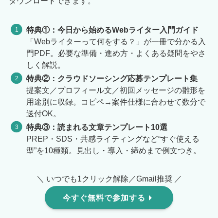
ダウンロードできます。
特典①：今日から始めるWebライター入門ガイド
「Webライターって何をする？」が一冊で分かる入
門PDF。必要な準備・進め方・よくある疑問をやさ
しく解説。
特典②：クラウドソーシング応募テンプレート集
提案文／プロフィール文／初回メッセージの雛形を
用途別に収録。コピペ→案件仕様に合わせて数分で
送付OK。
特典③：読まれる文章テンプレート10選
PREP・SDS・共感ライティングなど“すぐ使える
型”を10種類。見出し・導入・締めまで例文つき。
＼ いつでも1クリック解除／Gmail推奨 ／
今すぐ無料で参加する