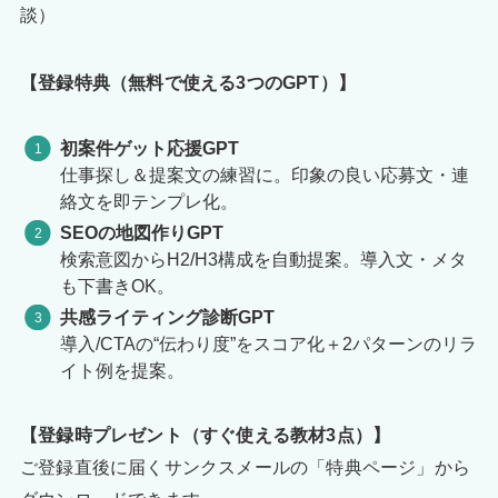
談）
【登録特典（無料で使える3つのGPT）】
初案件ゲット応援GPT
仕事探し＆提案文の練習に。印象の良い応募文・連
絡文を即テンプレ化。
SEOの地図作りGPT
検索意図からH2/H3構成を自動提案。導入文・メタ
も下書きOK。
共感ライティング診断GPT
導入/CTAの“伝わり度”をスコア化＋2パターンのリラ
イト例を提案。
【登録時プレゼント（すぐ使える教材3点）】
ご登録直後に届くサンクスメールの「特典ページ」から