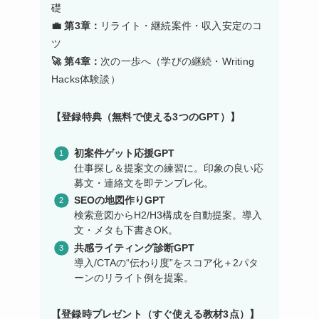
礎
💼 第3章：
リライト・継続案件・収入安定のコ
ツ
🚀 第4章：
次の一歩へ（学びの継続・Writing
Hacks体験談）
【登録特典（無料で使える3つのGPT）】
初案件ゲット応援GPT
仕事探し＆提案文の練習に。印象の良い応
募文・連絡文を即テンプレ化。
SEOの地図作りGPT
検索意図からH2/H3構成を自動提案。導入
文・メタも下書きOK。
共感ライティング診断GPT
導入/CTAの“伝わり度”をスコア化＋2パタ
ーンのリライト例を提案。
【登録時プレゼント（すぐ使える教材3点）】