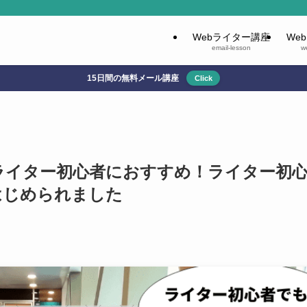
Webライター講座
We
email-lesson
w
15日間の無料メール講座
Click
ライター初心者におすすめ！ライター初
はじめられました