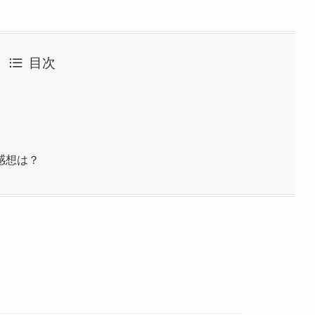
目次
感想は？