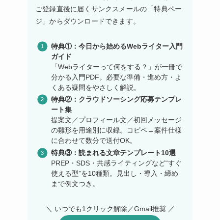
ご登録直後に届くサンクスメールの「特典ペー
ジ」からダウンロードできます。
特典①：今日から始めるWebライター入門
ガイド
「Webライターって何をする？」が一冊で
分かる入門PDF。必要な準備・進め方・よ
くある疑問をやさしく解説。
特典②：クラウドソーシング応募テンプレ
ート集
提案文／プロフィール文／初回メッセージ
の雛形を用途別に収録。コピペ→案件仕様
に合わせて数分で送付OK。
特典③：読まれる文章テンプレート10選
PREP・SDS・共感ライティングなど“すぐ
使える型”を10種類。見出し・導入・締め
まで例文つき。
＼ いつでも1クリック解除／Gmail推奨 ／