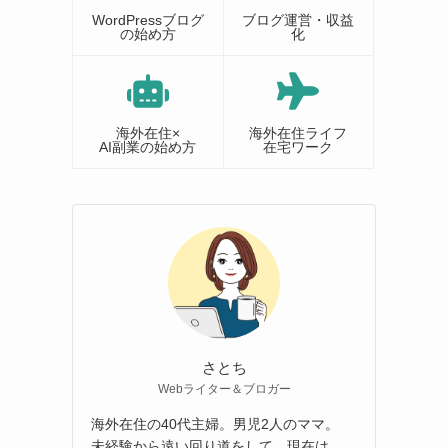
WordPressブログ
ブログ運営・収益
の始め方
化
海外在住×
海外在住ライフ
AI副業の始め方
在宅ワーク
さとち
Webライター＆ブロガー
海外在住の40代主婦。男児2人のママ。
未経験から遠い回り道をして、現在は